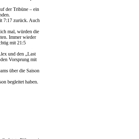
uf der Tribüne – ein
nden.
mit 7:17 zurück. Auch
lich mal, würden die
lten. Immer wieder
htig mit 21:5
Alex und den „Last
 den Vorsprung mit
eams über die Saison
on begleitet haben.