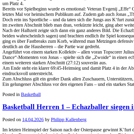
um Platz 4.
Bereits vor Spielbeginn wurde es emotional: Veteran Evgenij „Effe“ G
letztes Mal vor heimischem Publikum auf. Zudem gab auch Jonas „The
Doch rein ins Sportliche – und da taten sich die Jungs aus K‘furt zu
im zweiten Abschnitt blieb man dran, verkürzte leicht, ging aber weit
Nach der Halbzeit zeigte sich dann ein ganz anderes Bild. Die Echa
beiden wahrscheinlich sagen) und brachten endlich ihr Spiel konseq
ging es über Fastbreaks zum Korb, während man Metzingen defensiv ka
deutlich an die Hausherren – die Partie war gedreht.
Angeführt von einem starken Kollektiv – allen voran Topscorer Juli
Dance“-Momenten von Jonas – spielte sich die „Zwoide“ in einen ech
einem weiteren starken Abschnitt (27:12) souverän aus.
Am Ende steht ein klarer 69:45-Heimsieg und damit Platz 4 in der Abs
eindrucksvoll unterstreicht.
Zum Abschluss gilt ein großer Dank allen Zuschauern, Unterstützern,
Ein gelungener Abschluss vor den eigenen Fans – und ein starkes St
Posted in
Basketball
Basketball Herren 1 – Echazballer siegen i
Posted on
14.04.2026
by
Philipp Kallenberg
Im letzten Heimspiel der Saison nach der Osterpause gewinnt K’furt 