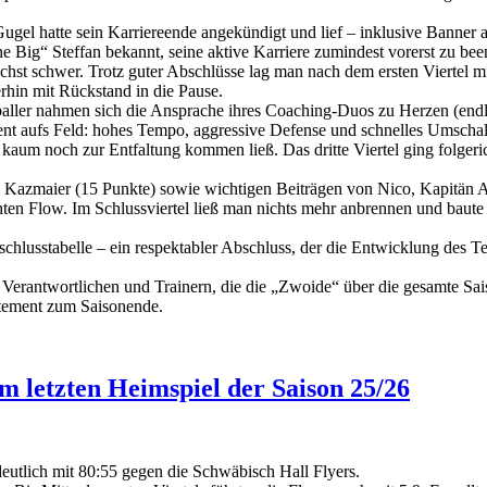
ugel hatte sein Karriereende angekündigt und lief – inklusive Banner a
 Big“ Steffan bekannt, seine aktive Karriere zumindest vorerst zu bee
nächst schwer. Trotz guter Abschlüsse lag man nach dem ersten Viertel 
erhin mit Rückstand in die Pause.
zballer nahmen sich die Ansprache ihres Coaching-Duos zu Herzen (end
uent aufs Feld: hohes Tempo, aggressive Defense und schnelles Umscha
um noch zur Entfaltung kommen ließ. Das dritte Viertel ging folgeric
us Kazmaier (15 Punkte) sowie wichtigen Beiträgen von Nico, Kapitän 
ten Flow. Im Schlussviertel ließ man nichts mehr anbrennen und baute
chlusstabelle – ein respektabler Abschluss, der die Entwicklung des T
 Verantwortlichen und Trainern, die die „Zwoide“ über die gesamte Sais
atement zum Saisonende.
m letzten Heimspiel der Saison 25/26
deutlich mit 80:55 gegen die Schwäbisch Hall Flyers.