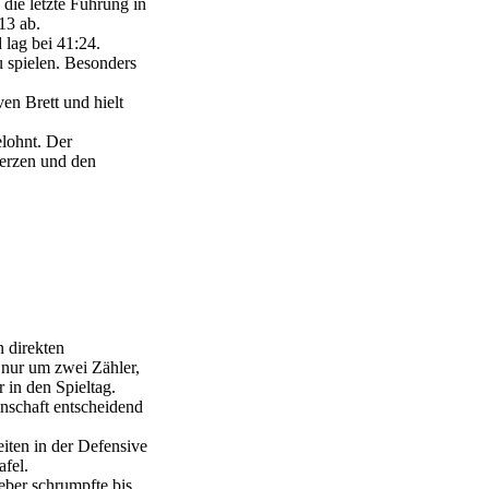
 die letzte Führung in
13 ab.
lag bei 41:24.
u spielen. Besonders
en Brett und hielt
elohnt. Der
merzen und den
 direkten
 nur um zwei Zähler,
 in den Spieltag.
nnschaft entscheidend
iten in der Defensive
fel.
eber schrumpfte bis