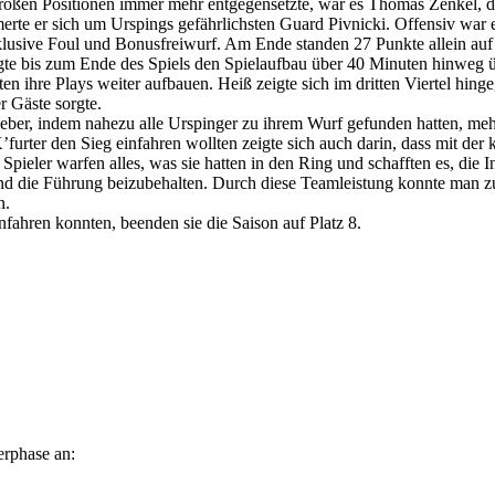
großen Positionen immer mehr entgegensetzte, war es Thomas Zenkel, 
rte er sich um Urspings gefährlichsten Guard Pivnicki. Offensiv war er 
klusive Foul und Bonusfreiwurf. Am Ende standen 27 Punkte allein a
digte bis zum Ende des Spiels den Spielaufbau über 40 Minuten hinweg 
n ihre Plays weiter aufbauen. Heiß zeigte sich im dritten Viertel hing
r Gäste sorgte.
tgeber, indem nahezu alle Urspinger zu ihrem Wurf gefunden hatten, meh
urter den Sieg einfahren wollten zeigte sich auch darin, dass mit der 
pieler warfen alles, was sie hatten in den Ring und schafften es, die In
und die Führung beizubehalten. Durch diese Teamleistung konnte man z
n.
nfahren konnten, beenden sie die Saison auf Platz 8.
erphase an: