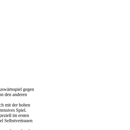
uswärtsspiel gegen
von den anderen
uch mit der hohen
tensives Spiel.
eziell im ersten
l Selbstvertrauen