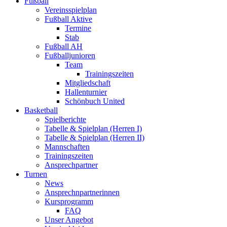
Fußball
Vereinsspielplan
Fußball Aktive
Termine
Stab
Fußball AH
Fußballjunioren
Team
Trainingszeiten
Mitgliedschaft
Hallenturnier
Schönbuch United
Basketball
Spielberichte
Tabelle & Spielplan (Herren I)
Tabelle & Spielplan (Herren II)
Mannschaften
Trainingszeiten
Ansprechpartner
Turnen
News
Ansprechnpartnerinnen
Kursprogramm
FAQ
Unser Angebot