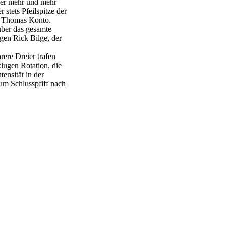
der mehr und mehr
stets Pfeilspitze der
uf Thomas Konto.
über das gesamte
egen Rick Bilge, der
rere Dreier trafen
klugen Rotation, die
tensität in der
um Schlusspfiff nach