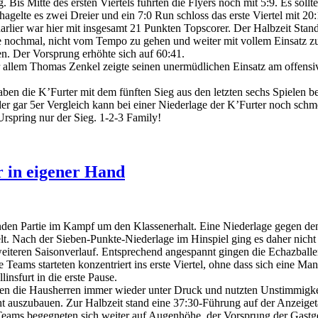
 Bis Mitte des ersten Viertels führten die Flyers noch mit 5:9. Es sollte
elte es zwei Dreier und ein 7:0 Run schloss das erste Viertel mit 20:
ier war hier mit insgesamt 21 Punkten Topscorer. Der Halbzeit Stand 
se nochmal, nicht vom Tempo zu gehen und weiter mit vollem Einsatz z
en. Der Vorsprung erhöhte sich auf 60:41.
r allem Thomas Zenkel zeigte seinen unermüdlichen Einsatz am offensiv
aben die K’Furter mit dem fünften Sieg aus den letzten sechs Spielen b
der gar 5er Vergleich kann bei einer Niederlage der K’Furter noch sch
Urspring nur der Sieg. 1-2-3 Family!
r in eigener Hand
nden Partie im Kampf um den Klassenerhalt. Eine Niederlage gegen den
t. Nach der Sieben-Punkte-Niederlage im Hinspiel ging es daher nicht
iteren Saisonverlauf. Entsprechend angespannt gingen die Echazballer
eams starteten konzentriert ins erste Viertel, ohne dass sich eine Ma
nsfurt in die erste Pause.
ten die Hausherren immer wieder unter Druck und nutzten Unstimmigke
t auszubauen. Zur Halbzeit stand eine 37:30-Führung auf der Anzeigeta
Teams begegneten sich weiter auf Augenhöhe, der Vorsprung der Gastg