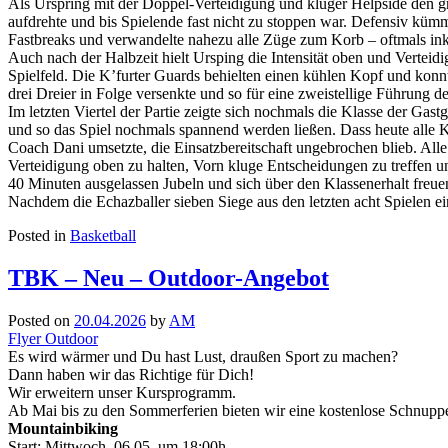
Als Urspring mit der Doppel-Verteidigung und kluger Helpside den 
aufdrehte und bis Spielende fast nicht zu stoppen war. Defensiv kümme
Fastbreaks und verwandelte nahezu alle Züge zum Korb – oftmals in
Auch nach der Halbzeit hielt Ursping die Intensität oben und Vertei
Spielfeld. Die K’furter Guards behielten einen kühlen Kopf und konnte
drei Dreier in Folge versenkte und so für eine zweistellige Führung de
Im letzten Viertel der Partie zeigte sich nochmals die Klasse der Gas
und so das Spiel nochmals spannend werden ließen. Dass heute alle K’f
Coach Dani umsetzte, die Einsatzbereitschaft ungebrochen blieb. Alle S
Verteidigung oben zu halten, Vorn kluge Entscheidungen zu treffen 
40 Minuten ausgelassen Jubeln und sich über den Klassenerhalt freue
Nachdem die Echazballer sieben Siege aus den letzten acht Spielen ei
Posted in
Basketball
TBK – Neu – Outdoor-Angebot
Posted on
20.04.2026
by
AM
Flyer Outdoor
Es wird wärmer und Du hast Lust, draußen Sport zu machen?
Dann haben wir das Richtige für Dich!
Wir erweitern unser Kursprogramm.
Ab Mai bis zu den Sommerferien bieten wir eine kostenlose Schnupp
Mountainbiking
Start: Mittwoch, 06.05. um 18:00h