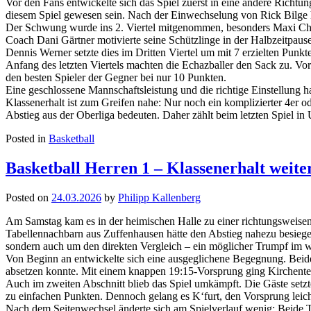
Vor den Fans entwickelte sich das Spiel zuerst in eine andere Richtung.
diesem Spiel gewesen sein. Nach der Einwechselung von Rick Bilge hag
Der Schwung wurde ins 2. Viertel mitgenommen, besonders Maxi Charl
Coach Dani Gärtner motivierte seine Schützlinge in der Halbzeitpau
Dennis Werner setzte dies im Dritten Viertel um mit 7 erzielten Punkt
Anfang des letzten Viertels machten die Echazballer den Sack zu. Vo
den besten Spieler der Gegner bei nur 10 Punkten.
Eine geschlossene Mannschaftsleistung und die richtige Einstellung h
Klassenerhalt ist zum Greifen nahe: Nur noch ein komplizierter 4er o
Abstieg aus der Oberliga bedeuten. Daher zählt beim letzten Spiel in 
Posted in
Basketball
Basketball Herren 1 – Klassenerhalt weite
Posted on
24.03.2026
by
Philipp Kallenberg
Am Samstag kam es in der heimischen Halle zu einer richtungsweise
Tabellennachbarn aus Zuffenhausen hätte den Abstieg nahezu besiegel
sondern auch um den direkten Vergleich – ein möglicher Trumpf im we
Von Beginn an entwickelte sich eine ausgeglichene Begegnung. Beide T
absetzen konnte. Mit einem knappen 19:15-Vorsprung ging Kirchentelli
Auch im zweiten Abschnitt blieb das Spiel umkämpft. Die Gäste setz
zu einfachen Punkten. Dennoch gelang es K‘furt, den Vorsprung leich
Nach dem Seitenwechsel änderte sich am Spielverlauf wenig: Beide 